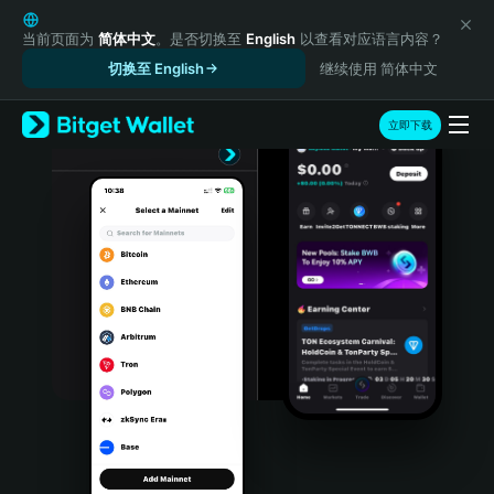
English
日本語
当前页面为
简体中文
。是否切换至
English
以查看对应语言内容？
Tiếng Việt
切换至 English
继续使用 简体中文
Русский
Español (Latinoamérica)
立即下载
Türkçe
Italiano
Français
Deutsch
简体中文
繁體中文
Português (Portugal)
Bahasa Indonesia
ภาษาไทย
हिन्दी
বাংলা
Español
Português (Brasil)
Español (Argentina)