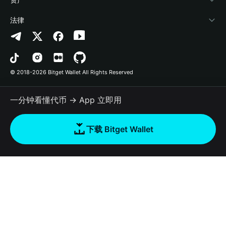
联系我们
山寨季指数
合作上架
授权检测
Arbitrum
法律
品牌资源
预测市场
合约检测
Avalanche
隐私协议
工作机会
DApp
批量转账
Bitcoin
用户使用协议
© 2018-2026 Bitget Wallet All Rights Reserved
官方渠道验证
交易
BNB Chain
风险披露
一分钟看懂代币 → App 立即用
RWA
Polygon
如何购买加密货币
下载 Bitget Wallet