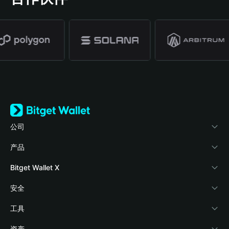
公司
关于 Bitget Wallet
产品
博客
加密卡
Bitget Wallet X
学院
稳定币理财
开发者文档
安全
加密资讯
Payfi Crypto
接入钱包
风险保障基金
工具
帮助中心
Crypto Swap API
Bitget Wallet Pay
安全防护技术
快捷买币
资产