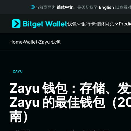
English
当前页面为
简体中文
。是否切换至
English
以查看对
日本語
Tiếng Việt
钱包
银行卡
理财
闪兑
Predi
Русский
Español (Latinoamérica)
Türkçe
Home
›
Wallet
›
Zayu 钱包
Italiano
Français
Deutsch
简体中文
ZAYU
繁體中文
Português (Portugal)
Zayu 钱包：存储、
Bahasa Indonesia
ภาษาไทย
Zayu 的最佳钱包（20
हिन्दी
বাংলা
南）
Español
Português (Brasil)
Español (Argentina)