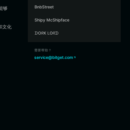
BnbStreet
易能够
Shipy McShipface
理和文化
ᗪOᖇK ᒪOᖇᗪ
需要帮助？
service@bitget.com