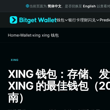
English
当前页面为
简体中文
。是否切换至
English
以查看对
日本語
Tiếng Việt
钱包
银行卡
理财
闪兑
Predi
Русский
Español (Latinoamérica)
Türkçe
Home
›
Wallet
›
xing xing 钱包
Italiano
Français
Deutsch
简体中文
XING
繁體中文
Português (Portugal)
XING 钱包：存储、
Bahasa Indonesia
ภาษาไทย
XING 的最佳钱包（20
हिन्दी
বাংলা
南）
Español
Português (Brasil)
Español (Argentina)