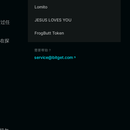
Lomito
JESUS LOVES YOU
错过任
FrogButt Token
您在探
需要帮助？
service@bitget.com