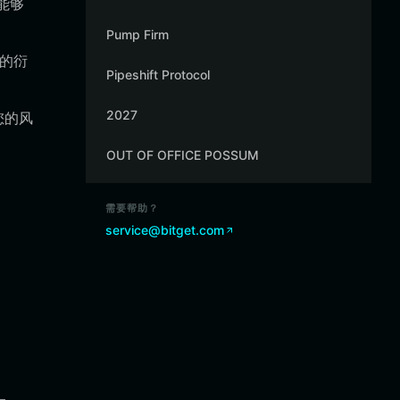
您能够
Pump Firm
杂的衍
Pipeshift Protocol
2027
您的风
OUT OF OFFICE POSSUM
。
需要帮助？
service@bitget.com