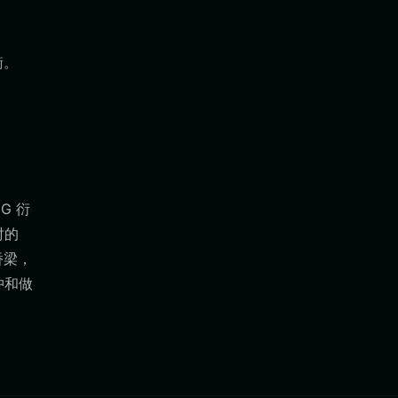
衡。
G 衍
时的
桥梁，
冲和做