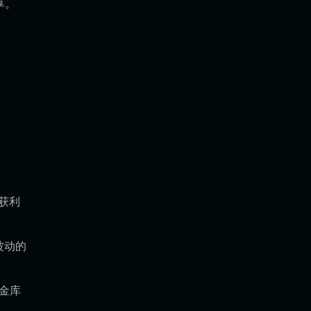
享。
中获利
波动的
金库