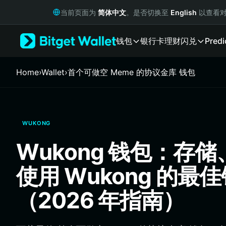
English
当前页面为
简体中文
。是否切换至
English
以查看对
日本語
Tiếng Việt
钱包
银行卡
理财
闪兑
Predi
Русский
Español (Latinoamérica)
Türkçe
Home
›
Wallet
›
首个可做空 Meme 的协议金库 钱包
Italiano
Français
Deutsch
简体中文
WUKONG
繁體中文
Português (Portugal)
Wukong 钱包：存
Bahasa Indonesia
ภาษาไทย
使用 Wukong 的最
हिन्दी
বাংলা
（2026 年指南）
Español
Português (Brasil)
Español (Argentina)