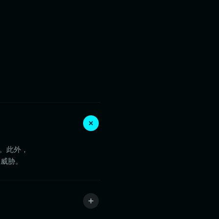
钥。此外，
部威胁。