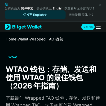
English
日本語
当前页面为
简体中文
。是否切换至
English
以查看对应语言内容？
Tiếng Việt
切换至 English
继续使用 简体中文
Русский
Español (Latinoamérica)
立即下载
Türkçe
Italiano
Home
›
Wallet
›
Wrapped TAO 钱包
Français
Deutsch
简体中文
WTAO
繁體中文
Português (Portugal)
WTAO 钱包：存储、发送和
Bahasa Indonesia
使用 WTAO 的最佳钱包
ภาษาไทย
हिन्दी
（2026 年指南）
বাংলা
Español
下载最佳 Wrapped TAO 钱包，存储、发送和使
Português (Brasil)
Español (Argentina)
用 Wrapped TAO。学习如何创建 Wrapped