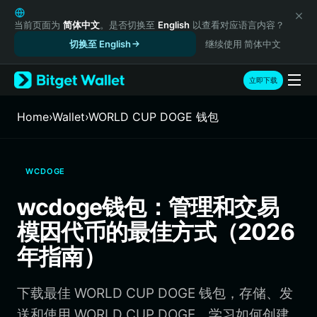
English
日本語
当前页面为
简体中文
。是否切换至
English
以查看对应语言内容？
Tiếng Việt
切换至 English
继续使用 简体中文
Русский
Español (Latinoamérica)
立即下载
Türkçe
Italiano
Home
›
Wallet
›
WORLD CUP DOGE 钱包
Français
Deutsch
简体中文
WCDOGE
繁體中文
Português (Portugal)
wcdoge钱包：管理和交易
Bahasa Indonesia
模因代币的最佳方式（2026
ภาษาไทย
हिन्दी
年指南）
বাংলা
Español
下载最佳 WORLD CUP DOGE 钱包，存储、发
Português (Brasil)
Español (Argentina)
送和使用 WORLD CUP DOGE。学习如何创建