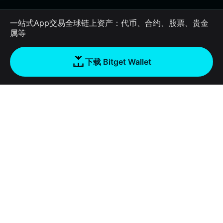
一站式App交易全球链上资产：代币、合约、股票、贵金
属等
下载 Bitget Wallet
公司
关于 Bitget Wallet
产品