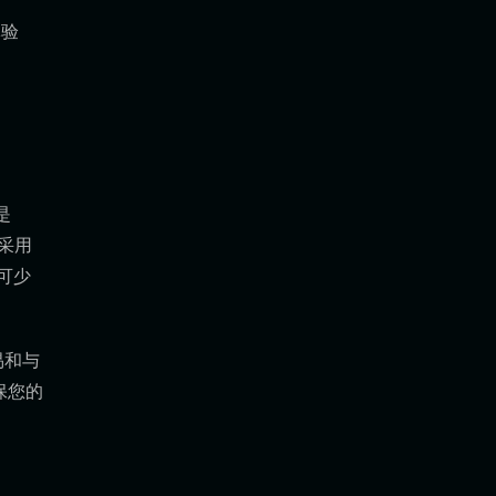
体验
是
包采用
可少
易和与
保您的