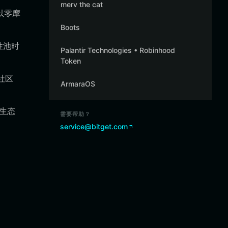
merv the cat
可以零摩
Boots
性池时
Palantir Technologies • Robinhood
Token
社区
ArmaraOS
 生态
需要帮助？
service@bitget.com