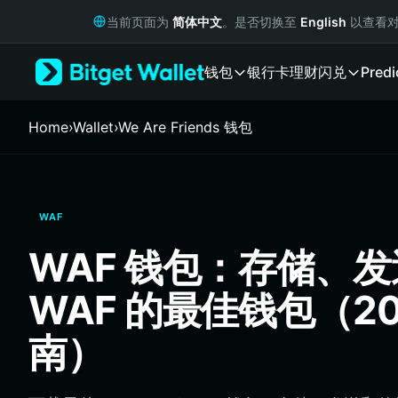
English
当前页面为
简体中文
。是否切换至
English
以查看对
日本語
Tiếng Việt
钱包
银行卡
理财
闪兑
Predi
Русский
Español (Latinoamérica)
Türkçe
Home
›
Wallet
›
We Are Friends 钱包
Italiano
Français
Deutsch
简体中文
WAF
繁體中文
Português (Portugal)
WAF 钱包：存储、
Bahasa Indonesia
ภาษาไทย
WAF 的最佳钱包（20
हिन्दी
বাংলা
南）
Español
Português (Brasil)
Español (Argentina)