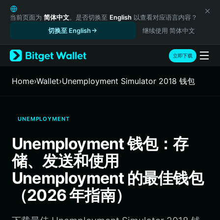
English
日本語
当前页面为
简体中文
。是否切换至
English
以查看对应语言内容？
Tiếng Việt
切换至 English
继续使用 简体中文
Русский
Español (Latinoamérica)
立即下载
Türkçe
Italiano
Home
›
Wallet
›
Unemployment Simulator 2018 钱包
Français
Deutsch
简体中文
UNEMPLOYMENT
繁體中文
Português (Portugal)
Unemployment 钱包：存
Bahasa Indonesia
储、发送和使用
ภาษาไทย
हिन्दी
Unemployment 的最佳钱包
বাংলা
（2026 年指南）
Español
Português (Brasil)
Español (Argentina)