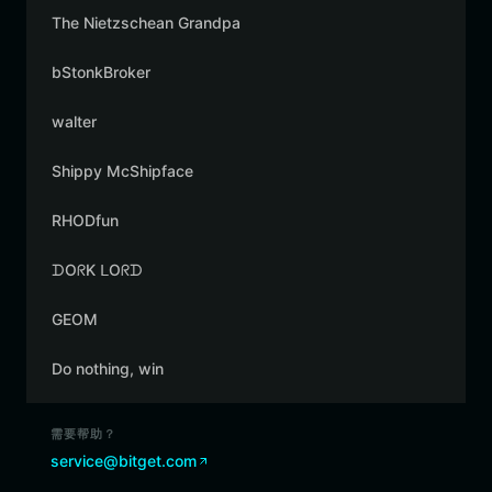
The Nietzschean Grandpa
bStonkBroker
walter
Shippy McShipface
RHODfun
ᗪOᖇK ᒪOᖇᗪ
GEOM
Do nothing, win
需要帮助？
service@bitget.com