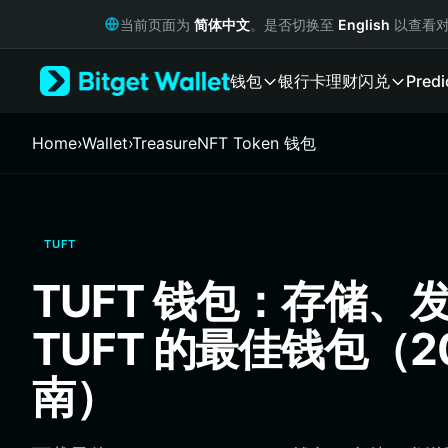
English
当前页面为
简体中文
。是否切换至
English
以查看对
日本語
Tiếng Việt
钱包
银行卡
理财
闪兑
Predi
Русский
Español (Latinoamérica)
Türkçe
Home
›
Wallet
›
TreasureNFT Token 钱包
Italiano
Français
Deutsch
简体中文
TUFT
繁體中文
Português (Portugal)
TUFT 钱包：存储、
Bahasa Indonesia
ภาษาไทย
TUFT 的最佳钱包（2
हिन्दी
বাংলা
南）
Español
Português (Brasil)
Español (Argentina)