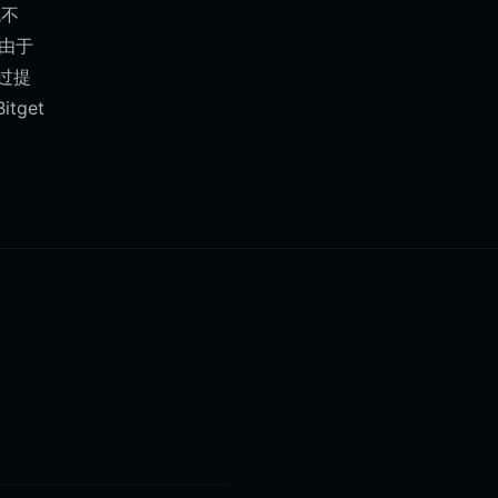
包不
由于
通过提
get