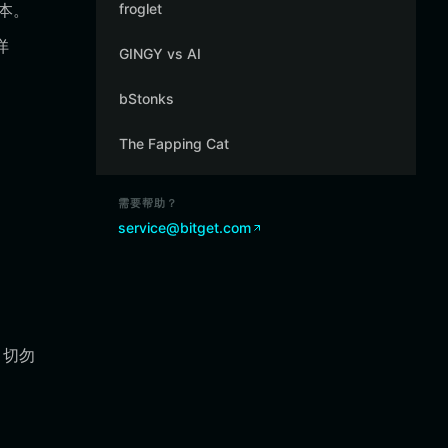
成本。
froglet
详
GINGY vs AI
bStonks
The Fapping Cat
需要帮助？
service@bitget.com
。
。切勿