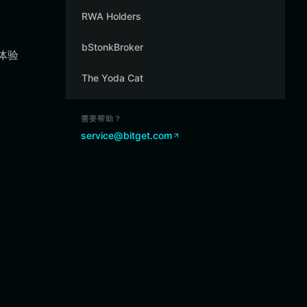
RWA Holders
。
bStonkBroker
体验
The Yoda Cat
需要帮助？
service@bitget.com