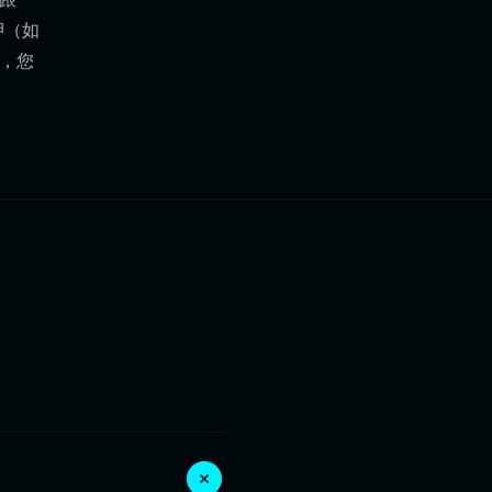
押（如
时，您