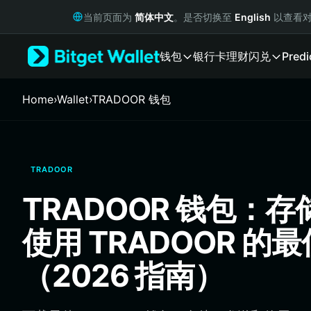
English
当前页面为
简体中文
。是否切换至
English
以查看对
日本語
Tiếng Việt
钱包
银行卡
理财
闪兑
Predi
Русский
Español (Latinoamérica)
Türkçe
Home
›
Wallet
›
TRADOOR 钱包
Italiano
Français
Deutsch
简体中文
TRADOOR
繁體中文
Português (Portugal)
TRADOOR 钱包：
Bahasa Indonesia
ภาษาไทย
使用 TRADOOR 的
हिन्दी
বাংলা
（2026 指南）
Español
Português (Brasil)
Español (Argentina)