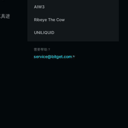
AIW3
工具进
Ribeye The Cow
UNILIQUID
需要帮助？
service@bitget.com