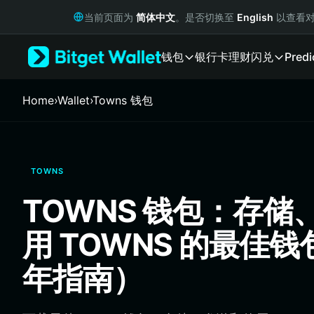
English
当前页面为
简体中文
。是否切换至
English
以查看对
日本語
Tiếng Việt
钱包
银行卡
理财
闪兑
Predi
Русский
Español (Latinoamérica)
Türkçe
Home
›
Wallet
›
Towns 钱包
Italiano
Français
Deutsch
简体中文
TOWNS
繁體中文
Português (Portugal)
TOWNS 钱包：存储
Bahasa Indonesia
ภาษาไทย
用 TOWNS 的最佳钱
हिन्दी
বাংলা
年指南）
Español
Português (Brasil)
Español (Argentina)