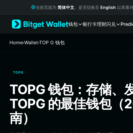
English
当前页面为
简体中文
。是否切换至
English
以查看对
日本語
Tiếng Việt
钱包
银行卡
理财
闪兑
Predi
Русский
Español (Latinoamérica)
Türkçe
Home
›
Wallet
›
TOP G 钱包
Italiano
Français
Deutsch
简体中文
TOPG
繁體中文
Português (Portugal)
TOPG 钱包：存储、
Bahasa Indonesia
ภาษาไทย
TOPG 的最佳钱包（2
हिन्दी
বাংলা
南）
Español
Português (Brasil)
Español (Argentina)