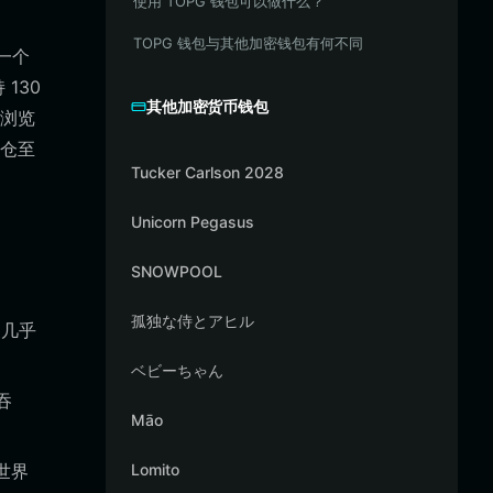
使用 TOPG 钱包可以做什么？
TOPG 钱包与其他加密钱包有何不同
一个
130
其他加密货币钱包
浏览
持仓至
Tucker Carlson 2028
Unicorn Pegasus
SNOWPOOL
孤独な侍とアヒル
换几乎
ベビーちゃん
吞
Māo
世界
Lomito