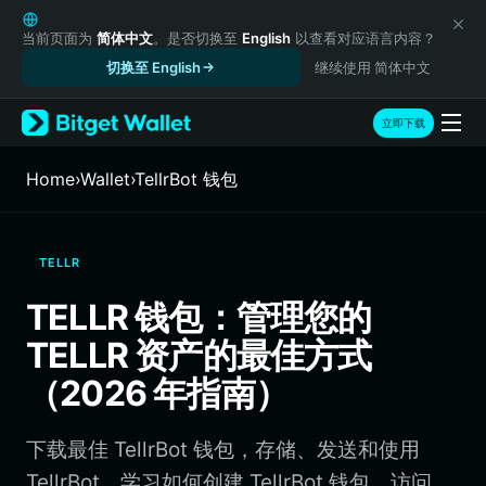
English
日本語
当前页面为
简体中文
。是否切换至
English
以查看对应语言内容？
Tiếng Việt
切换至 English
继续使用 简体中文
Русский
Español (Latinoamérica)
立即下载
Türkçe
Italiano
Home
›
Wallet
›
TellrBot 钱包
Français
Deutsch
简体中文
TELLR
繁體中文
Português (Portugal)
TELLR 钱包：管理您的
Bahasa Indonesia
TELLR 资产的最佳方式
ภาษาไทย
हिन्दी
（2026 年指南）
বাংলা
Español
下载最佳 TellrBot 钱包，存储、发送和使用
Português (Brasil)
Español (Argentina)
TellrBot。学习如何创建 TellrBot 钱包、访问