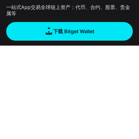
一站式App交易全球链上资产：代币、合约、股票、贵金
属等
下载 Bitget Wallet
公司
关于 Bitget Wallet
产品
博客
加密卡
Bitget Wallet X