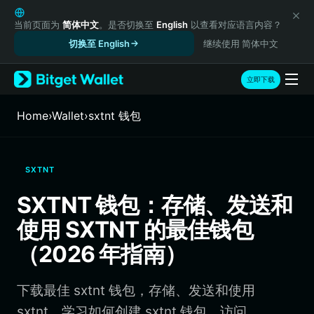
English
日本語
当前页面为
简体中文
。是否切换至
English
以查看对应语言内容？
Tiếng Việt
切换至 English
继续使用 简体中文
Русский
Español (Latinoamérica)
立即下载
Türkçe
Italiano
Home
›
Wallet
›
sxtnt 钱包
Français
Deutsch
简体中文
SXTNT
繁體中文
Português (Portugal)
SXTNT 钱包：存储、发送和
Bahasa Indonesia
使用 SXTNT 的最佳钱包
ภาษาไทย
हिन्दी
（2026 年指南）
বাংলা
Español
下载最佳 sxtnt 钱包，存储、发送和使用
Português (Brasil)
Español (Argentina)
sxtnt。学习如何创建 sxtnt 钱包、访问