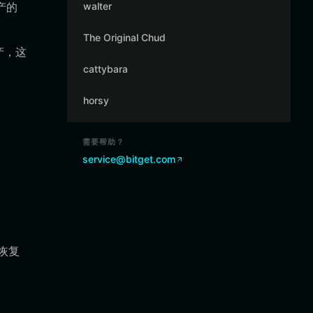
产的
walter
The Original Chud
产，这
cattybara
horsy
需要帮助？
service@bitget.com
恢复