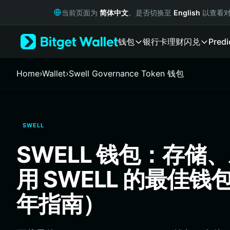
English
当前页面为
简体中文
。是否切换至
English
以查看对
日本語
Tiếng Việt
钱包
银行卡
理财
闪兑
Predi
Русский
Español (Latinoamérica)
Türkçe
Home
›
Wallet
›
Swell Governance Token 钱包
Italiano
Français
Deutsch
简体中文
SWELL
繁體中文
Português (Portugal)
SWELL 钱包：存储
Bahasa Indonesia
ภาษาไทย
用 SWELL 的最佳钱包
हिन्दी
বাংলা
年指南）
Español
Português (Brasil)
Español (Argentina)