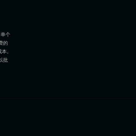
于单个
费的
成本。
以批