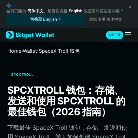
English
日本語
当前页面为
简体中文
。是否切换至
English
以查看对应语言内容？
Tiếng Việt
切换至 English
继续使用 简体中文
Русский
Español (Latinoamérica)
立即下载
Türkçe
Italiano
Home
›
Wallet
›
SpaceX Troll 钱包
Français
Deutsch
简体中文
SPCXTROLL
繁體中文
Português (Portugal)
SPCXTROLL 钱包：存储、
Bahasa Indonesia
发送和使用 SPCXTROLL 的
ภาษาไทย
हिन्दी
最佳钱包（2026 指南）
বাংলা
Español
下载最佳 SpaceX Troll 钱包，存储、发送和使
Português (Brasil)
Español (Argentina)
用 SpaceX Troll。学习如何创建 SpaceX Troll