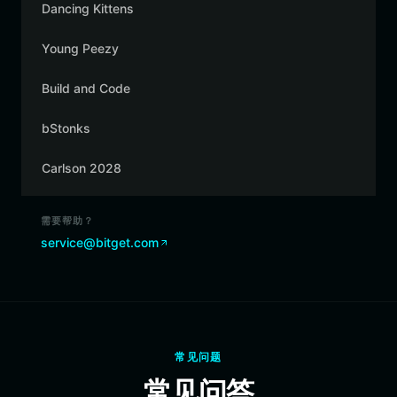
Dancing Kittens
Young Peezy
Build and Code
bStonks
Carlson 2028
需要帮助？
service@bitget.com
常见问题
常见问答