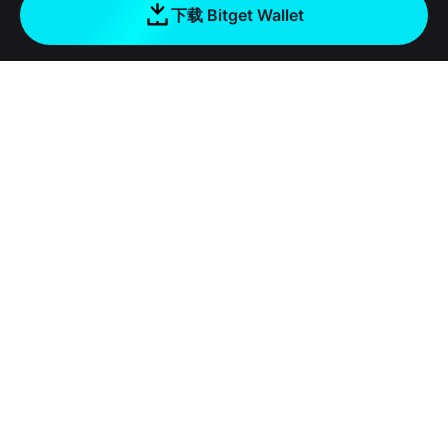
下载 Bitget Wallet
公司
关于 Bitget Wallet
产品
博客
加密卡
Bitget Wallet X
学院
稳定币理财
开发者文档
安全
加密资讯
Payfi Crypto
接入钱包
风险保障基金
工具