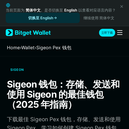
English
日本語
当前页面为
简体中文
。是否切换至
English
以查看对应语言内容？
Tiếng Việt
切换至 English
继续使用 简体中文
Русский
Español (Latinoamérica)
立即下载
Türkçe
Italiano
Home
›
Wallet
›
Sigeon Pex 钱包
Français
Deutsch
简体中文
SIGEON
繁體中文
Português (Portugal)
Sigeon 钱包：存储、发送和
Bahasa Indonesia
使用 Sigeon 的最佳钱包
ภาษาไทย
हिन्दी
（2025 年指南）
বাংলা
Español
下载最佳 Sigeon Pex 钱包，存储、发送和使用
Português (Brasil)
Español (Argentina)
Sigeon Pex。学习如何创建 Sigeon Pex 钱包、