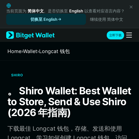
English
日本語
当前页面为
简体中文
。是否切换至
English
以查看对应语言内容？
Tiếng Việt
切换至 English
继续使用 简体中文
Русский
Español (Latinoamérica)
立即下载
Türkçe
Italiano
Home
›
Wallet
›
Longcat 钱包
Français
Deutsch
简体中文
SHIRO
繁體中文
Português (Portugal)
。 Shiro Wallet: Best Wallet
Bahasa Indonesia
to Store, Send & Use Shiro
ภาษาไทย
हिन्दी
(2026 年指南)
বাংলা
Español
下载最佳 Longcat 钱包，存储、发送和使用
Português (Brasil)
Español (Argentina)
Longcat。学习如何创建 Longcat 钱包、访问