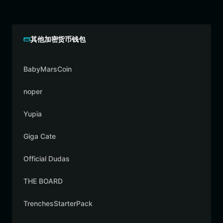
其他加密货币钱包
BabyMarsCoin
noper
Yupia
Giga Cate
Official Dudas
THE BOARD
TrenchesStarterPack