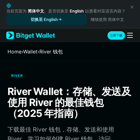
English
日本語
当前页面为
简体中文
。是否切换至
English
以查看对应语言内容？
Tiếng Việt
切换至 English
继续使用 简体中文
Русский
Español (Latinoamérica)
立即下载
Türkçe
Italiano
Home
›
Wallet
›
River 钱包
Français
Deutsch
简体中文
RIVER
繁體中文
Português (Portugal)
River Wallet：存储、发送及
Bahasa Indonesia
使用 River 的最佳钱包
ภาษาไทย
हिन्दी
（2025 年指南）
বাংলা
Español
下载最佳 River 钱包，存储、发送和使用
Português (Brasil)
Español (Argentina)
River。学习如何创建 River 钱包、访问