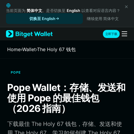
English
日本語
当前页面为
简体中文
。是否切换至
English
以查看对应语言内容？
Tiếng Việt
切换至 English
继续使用 简体中文
Русский
Español (Latinoamérica)
立即下载
Türkçe
Italiano
Home
›
Wallet
›
The Holy 67 钱包
Français
Deutsch
简体中文
POPE
繁體中文
Português (Portugal)
Pope Wallet：存储、发送和
Bahasa Indonesia
使用 Pope 的最佳钱包
ภาษาไทย
हिन्दी
（2026 指南）
বাংলা
Español
下载最佳 The Holy 67 钱包，存储、发送和使
Português (Brasil)
Español (Argentina)
用 The Holy 67。学习如何创建 The Holy 67