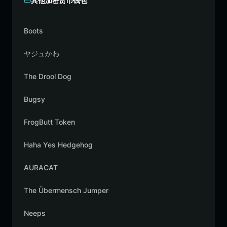
其他加密货币钱包
Boots
ヤジュかわ
The Drool Dog
Bugsy
FrogButt Token
Haha Yes Hedgehog
AURACAT
The Übermensch Jumper
Neeps