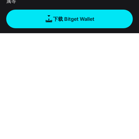
属等
下载 Bitget Wallet
公司
关于 Bitget Wallet
产品
博客
加密卡
Bitget Wallet X
学院
稳定币理财
开发者文档
安全