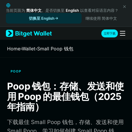
English
日本語
当前页面为
简体中文
。是否切换至
English
以查看对应语言内容？
Tiếng Việt
切换至 English
继续使用 简体中文
Русский
Español (Latinoamérica)
立即下载
Türkçe
Italiano
Home
›
Wallet
›
Small Poop 钱包
Français
Deutsch
简体中文
POOP
繁體中文
Português (Portugal)
Poop 钱包：存储、发送和使
Bahasa Indonesia
用 Poop 的最佳钱包（2025
ภาษาไทย
हिन्दी
年指南）
বাংলা
Español
下载最佳 Small Poop 钱包，存储、发送和使用
Português (Brasil)
Español (Argentina)
Small Poop。学习如何创建 Small Poop 钱