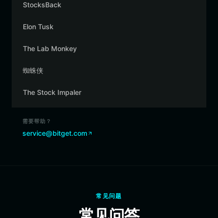
StocksBack
Elon Tusk
The Lab Monkey
蜘蛛侠
The Stock Impaler
需要帮助？
service@bitget.com
常见问题
常见问答