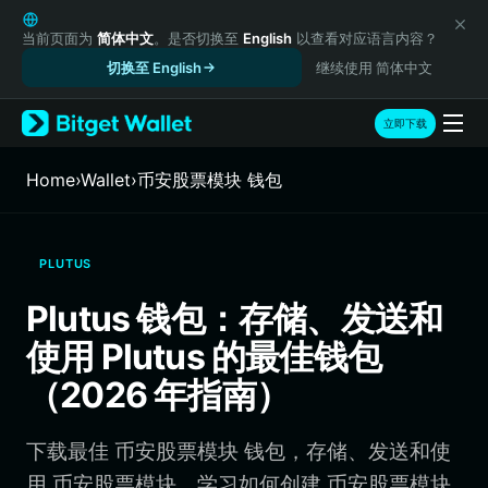
English
日本語
当前页面为
简体中文
。是否切换至
English
以查看对应语言内容？
Tiếng Việt
切换至 English
继续使用 简体中文
Русский
Español (Latinoamérica)
立即下载
Türkçe
Italiano
Home
›
Wallet
›
币安股票模块 钱包
Français
Deutsch
简体中文
PLUTUS
繁體中文
Português (Portugal)
Plutus 钱包：存储、发送和
Bahasa Indonesia
使用 Plutus 的最佳钱包
ภาษาไทย
हिन्दी
（2026 年指南）
বাংলা
Español
下载最佳 币安股票模块 钱包，存储、发送和使
Português (Brasil)
Español (Argentina)
用 币安股票模块。学习如何创建 币安股票模块