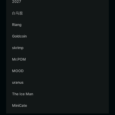
2027
白马股
Riang
Goldcoin
skrimp
Mr.POM
MOOD
uranus
The Ice Man
MiniCate