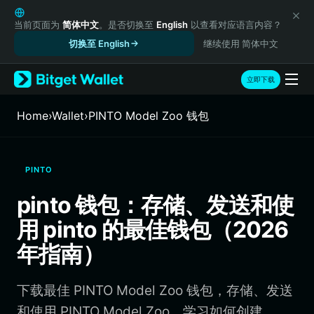
English
日本語
当前页面为
简体中文
。是否切换至
English
以查看对应语言内容？
Tiếng Việt
切换至 English
继续使用 简体中文
Русский
Español (Latinoamérica)
立即下载
Türkçe
Italiano
Home
›
Wallet
›
PINTO Model Zoo 钱包
Français
Deutsch
简体中文
PINTO
繁體中文
Português (Portugal)
pinto 钱包：存储、发送和使
Bahasa Indonesia
用 pinto 的最佳钱包（2026
ภาษาไทย
हिन्दी
年指南）
বাংলা
Español
下载最佳 PINTO Model Zoo 钱包，存储、发送
Português (Brasil)
Español (Argentina)
和使用 PINTO Model Zoo。学习如何创建