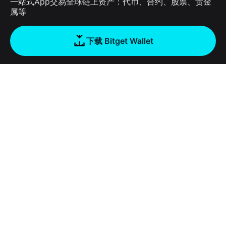
一站式App交易全球链上资产：代币、合约、股票、贵金
属等
下载 Bitget Wallet
公司
关于 Bitget Wallet
产品
博客
加密卡
Bitget Wallet X
学院
稳定币理财
开发者文档
安全