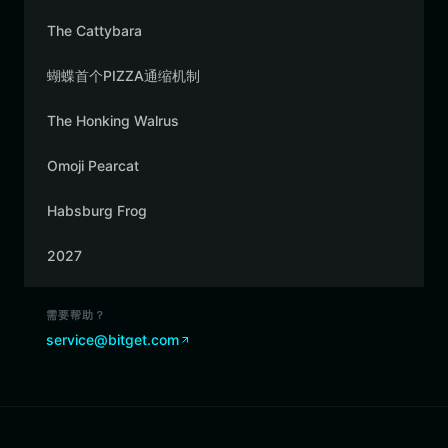
The Cattybara
蝴蝶首个PIZZA通缩机制
The Honking Walrus
Omoji Pearcat
Habsburg Frog
2027
需要帮助？
service@bitget.com