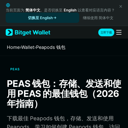
English
日本語
当前页面为
简体中文
。是否切换至
English
以查看对应语言内容？
Tiếng Việt
切换至 English
继续使用 简体中文
Русский
Español (Latinoamérica)
立即下载
Türkçe
Italiano
Home
›
Wallet
›
Peapods 钱包
Français
Deutsch
简体中文
PEAS
繁體中文
Português (Portugal)
PEAS 钱包：存储、发送和使
Bahasa Indonesia
用 PEAS 的最佳钱包（2026
ภาษาไทย
हिन्दी
年指南）
বাংলা
Español
下载最佳 Peapods 钱包，存储、发送和使用
Português (Brasil)
Español (Argentina)
Peapods。学习如何创建 Peapods 钱包、访问