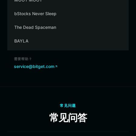
bStocks Never Sleep
The Dead Spaceman
BAYLA
需要帮助？
service@bitget.com
常见问题
常见问答