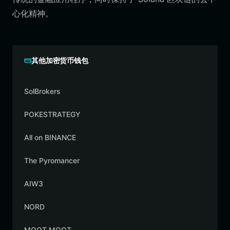
心化精神。
其他加密货币钱包
SolBrokers
POKESTRATEGY
All on BINANCE
The Pyromancer
AIW3
NORD
MOOT MOOT