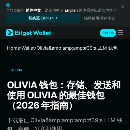
English
日本語
当前页面为
简体中文
。是否切换至
English
以查看对应语言内容？
Tiếng Việt
切换至 English
继续使用 简体中文
Русский
Español (Latinoamérica)
立即下载
Türkçe
Italiano
Home
›
Wallet
›
Olivia&amp;amp;amp;#39;s LLM 钱包
Français
Deutsch
简体中文
OLIVIA
繁體中文
Português (Portugal)
OLIVIA 钱包：存储、发送和
Bahasa Indonesia
使用 OLIVIA 的最佳钱包
ภาษาไทย
हिन्दी
（2026 年指南）
বাংলা
Español
下载最佳 Olivia&amp;amp;amp;#39;s LLM 钱
Português (Brasil)
Español (Argentina)
包，存储、发送和使用