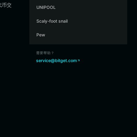
 代币交
UNIPOOL
Scaly-foot snail
Pew
需要帮助？
service@bitget.com
。