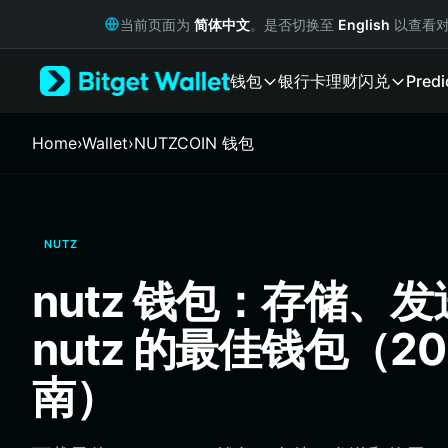
English
当前页面为
简体中文
。是否切换至
English
以查看对
日本語
Tiếng Việt
钱包
银行卡
理财
闪兑
Predi
Русский
Español (Latinoamérica)
Türkçe
Home
›
Wallet
›
NUTZCOIN 钱包
Italiano
Français
Deutsch
简体中文
NUTZ
繁體中文
Português (Portugal)
nutz 钱包：存储、
Bahasa Indonesia
ภาษาไทย
nutz 的最佳钱包（20
हिन्दी
বাংলা
南）
Español
Português (Brasil)
Español (Argentina)