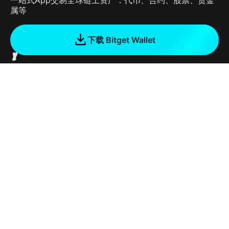
属等
下载 Bitget Wallet
公司
关于 Bitget Wallet
产品
博客
加密卡
Bitget Wallet X
学院
稳定币理财
开发者文档
安全