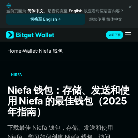
English
日本語
当前页面为
简体中文
。是否切换至
English
以查看对应语言内容？
Tiếng Việt
切换至 English
继续使用 简体中文
Русский
Español (Latinoamérica)
立即下载
Türkçe
Italiano
Home
›
Wallet
›
Niefa 钱包
Français
Deutsch
简体中文
NIEFA
繁體中文
Português (Portugal)
Niefa 钱包：存储、发送和使
Bahasa Indonesia
用 Niefa 的最佳钱包（2025
ภาษาไทย
हिन्दी
年指南）
বাংলা
Español
下载最佳 Niefa 钱包，存储、发送和使用
Português (Brasil)
Español (Argentina)
Niefa。学习如何创建 Niefa 钱包、访问