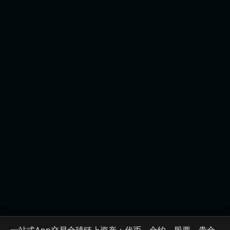
一站式App交易全球链上资产：代币、合约、股票、贵金