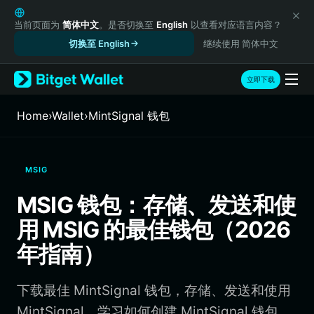
English
日本語
当前页面为
简体中文
。是否切换至
English
以查看对应语言内容？
Tiếng Việt
切换至 English
继续使用 简体中文
Русский
Español (Latinoamérica)
立即下载
Türkçe
Italiano
Home
›
Wallet
›
MintSignal 钱包
Français
Deutsch
简体中文
MSIG
繁體中文
Português (Portugal)
MSIG 钱包：存储、发送和使
Bahasa Indonesia
用 MSIG 的最佳钱包（2026
ภาษาไทย
हिन्दी
年指南）
বাংলা
Español
下载最佳 MintSignal 钱包，存储、发送和使用
Português (Brasil)
Español (Argentina)
MintSignal。学习如何创建 MintSignal 钱包、