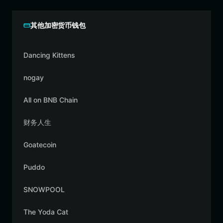
其他加密货币钱包
Dancing Kittens
nogay
All on BNB Chain
财务人生
Goatecoin
Puddo
SNOWPOOL
The Yoda Cat