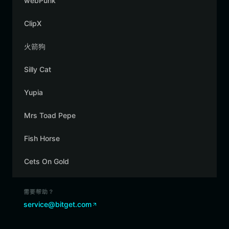
webPunk
ClipX
火箭狗
Silly Cat
Yupia
Mrs Toad Pepe
Fish Horse
Cets On Gold
需要帮助？
service@bitget.com