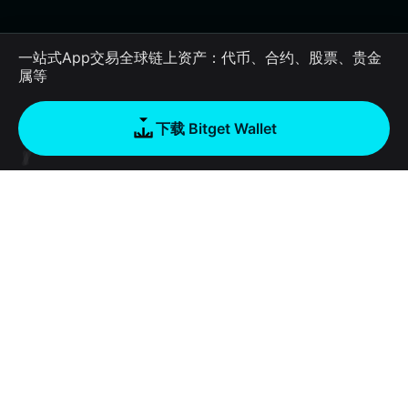
一站式App交易全球链上资产：代币、合约、股票、贵金
属等
下载 Bitget Wallet
公司
关于 Bitget Wallet
产品