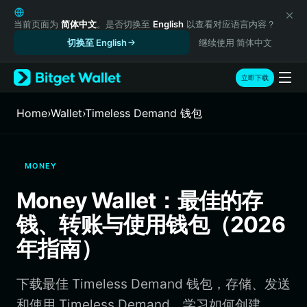
English
日本語
当前页面为
简体中文
。是否切换至
English
以查看对应语言内容？
Tiếng Việt
切换至 English
继续使用 简体中文
Русский
Español (Latinoamérica)
立即下载
Türkçe
Italiano
Home
›
Wallet
›
Timeless Demand 钱包
Français
Deutsch
简体中文
MONEY
繁體中文
Português (Portugal)
Money Wallet：最佳的存
Bahasa Indonesia
钱、转账与使用钱包（2026
ภาษาไทย
हिन्दी
年指南）
বাংলা
Español
下载最佳 Timeless Demand 钱包，存储、发送
Português (Brasil)
Español (Argentina)
和使用 Timeless Demand。学习如何创建