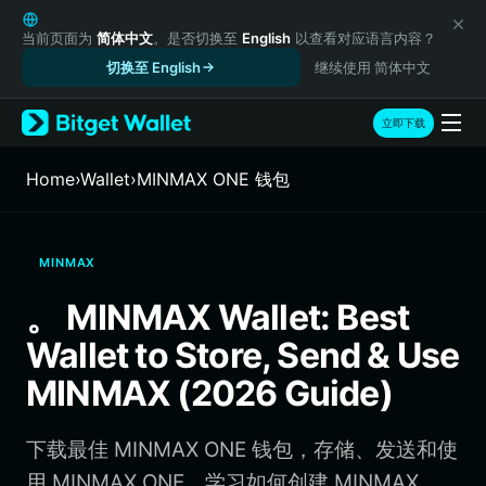
English
日本語
当前页面为
简体中文
。是否切换至
English
以查看对应语言内容？
Tiếng Việt
切换至 English
继续使用 简体中文
Русский
Español (Latinoamérica)
立即下载
Türkçe
Italiano
Home
›
Wallet
›
MINMAX ONE 钱包
Français
Deutsch
简体中文
MINMAX
繁體中文
Português (Portugal)
。 MINMAX Wallet: Best
Bahasa Indonesia
Wallet to Store, Send & Use
ภาษาไทย
हिन्दी
MINMAX (2026 Guide)
বাংলা
Español
下载最佳 MINMAX ONE 钱包，存储、发送和使
Português (Brasil)
Español (Argentina)
用 MINMAX ONE。学习如何创建 MINMAX