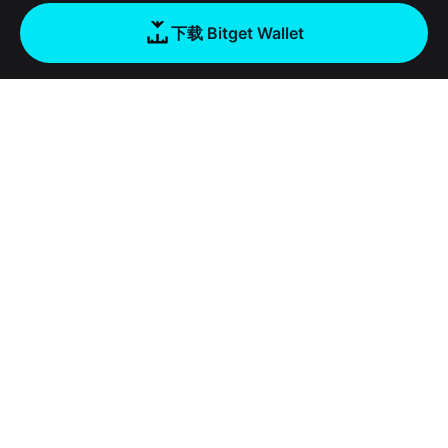
下载 Bitget Wallet
公司
关于 Bitget Wallet
产品
博客
加密卡
Bitget Wallet X
学院
稳定币理财
开发者文档
安全
加密资讯
Payfi Crypto
接入钱包
风险保障基金
工具