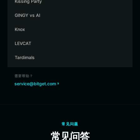
Kissing Party
GINGY vs AI
Knox
LEVCAT
Tardimals
需要帮助？
service@bitget.com
常见问题
常见问答