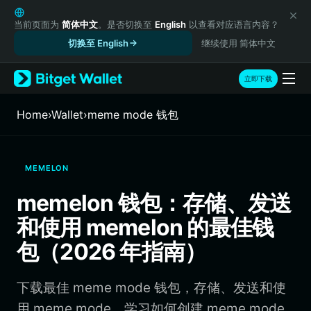
English
日本語
当前页面为
简体中文
。是否切换至
English
以查看对应语言内容？
Tiếng Việt
切换至 English
继续使用 简体中文
Русский
Español (Latinoamérica)
立即下载
Türkçe
Italiano
Home
›
Wallet
›
meme mode 钱包
Français
Deutsch
简体中文
MEMELON
繁體中文
Português (Portugal)
memelon 钱包：存储、发送
Bahasa Indonesia
和使用 memelon 的最佳钱
ภาษาไทย
हिन्दी
包（2026 年指南）
বাংলা
Español
下载最佳 meme mode 钱包，存储、发送和使
Português (Brasil)
Español (Argentina)
用 meme mode。学习如何创建 meme mode