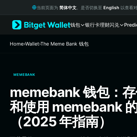
English
当前页面为
简体中文
。是否切换至
English
以查看对
日本語
Tiếng Việt
钱包
银行卡
理财
闪兑
Predi
Русский
Español (Latinoamérica)
Türkçe
Home
›
Wallet
›
The Meme Bank 钱包
Italiano
Français
Deutsch
简体中文
MEMEBANK
繁體中文
Português (Portugal)
memebank 钱包：
Bahasa Indonesia
ภาษาไทย
和使用 memebank
हिन्दी
বাংলা
（2025 年指南）
Español
Português (Brasil)
Español (Argentina)