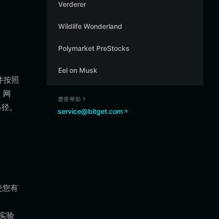
Verderer
Wildlife Wonderland
Polymarket PreStocks
Eel on Musk
并按照
 网
需要帮助？
路径。
service@bitget.com
使您有
实验