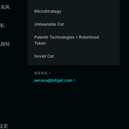
有高风
MicroStrategy
Unbearable Cat
的私
Palantir Technologies • Robinhood
Token
也能轻
Soviet Cat
需要帮助？
service@bitget.com
这是