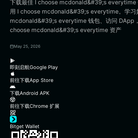
下载最佳 I choose mcdonald&#39;s ever
用 I choose mcdonald&#39;s everytime。学
mcdonald&#39;s everytime 钱包、访问 DA
choose mcdonald&#39;s everytime 资产
May 25, 2026
即刻启航
Google Play
前往下载
App Store
下载
Android APK
前往下载
Chrome 扩展
Bitget Wallet