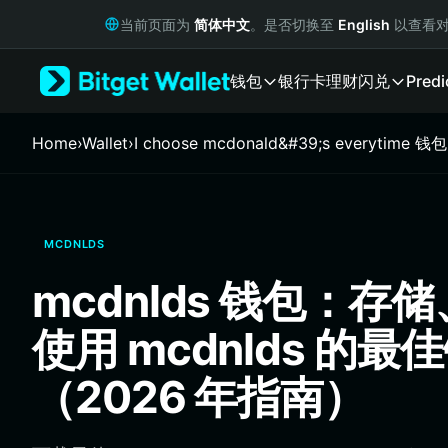
English
当前页面为
简体中文
。是否切换至
English
以查看对
日本語
Tiếng Việt
钱包
银行卡
理财
闪兑
Predi
Русский
Español (Latinoamérica)
Türkçe
Home
›
Wallet
›
I choose mcdonald&#39;s everytime 钱包
Italiano
Français
Deutsch
简体中文
MCDNLDS
繁體中文
Português (Portugal)
mcdnlds 钱包：存
Bahasa Indonesia
ภาษาไทย
使用 mcdnlds 的最
हिन्दी
বাংলা
（2026 年指南）
Español
Português (Brasil)
Español (Argentina)