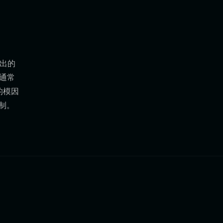
输出的
间通常
的模因
机制。