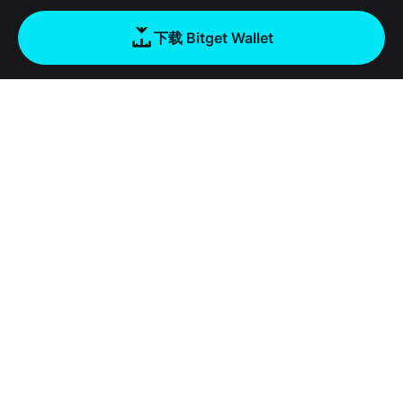
下载 Bitget Wallet
公司
关于 Bitget Wallet
产品
博客
加密卡
Bitget Wallet X
学院
稳定币理财
开发者文档
安全
加密资讯
Payfi Crypto
接入钱包
风险保障基金
工具