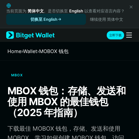
English
日本語
当前页面为
简体中文
。是否切换至
English
以查看对应语言内容？
Tiếng Việt
切换至 English
继续使用 简体中文
Русский
Español (Latinoamérica)
立即下载
Türkçe
Italiano
Home
›
Wallet
›
MOBOX 钱包
Français
Deutsch
简体中文
MBOX
繁體中文
Português (Portugal)
MBOX 钱包：存储、发送和
Bahasa Indonesia
使用 MBOX 的最佳钱包
ภาษาไทย
हिन्दी
（2025 年指南）
বাংলা
Español
下载最佳 MOBOX 钱包，存储、发送和使用
Português (Brasil)
Español (Argentina)
MOBOX。学习如何创建 MOBOX 钱包、访问