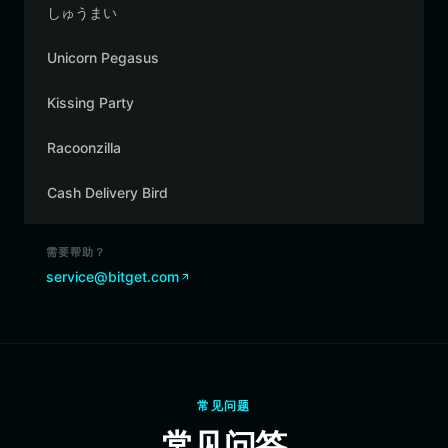
しゅうまい
Unicorn Pegasus
Kissing Party
Racoonzilla
Cash Delivery Bird
需要帮助？
service@bitget.com
常见问题
常见问答