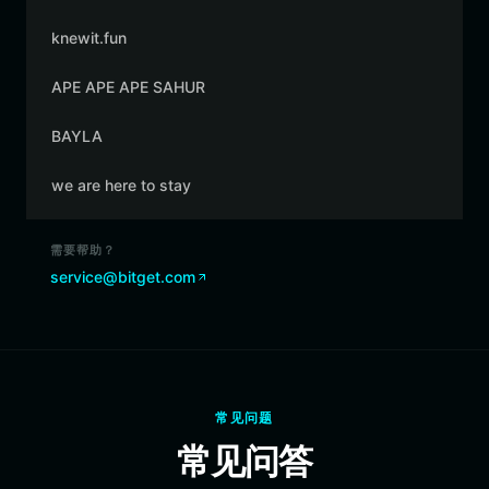
knewit.fun
APE APE APE SAHUR
BAYLA
we are here to stay
需要帮助？
service@bitget.com
常见问题
常见问答