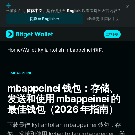
English
日本語
当前页面为
简体中文
。是否切换至
English
以查看对应语言内容？
Tiếng Việt
切换至 English
继续使用 简体中文
Русский
Español (Latinoamérica)
立即下载
Türkçe
Italiano
Home
›
Wallet
›
kyliantollah mbappeinei 钱包
Français
Deutsch
简体中文
MBAPPEINEI
繁體中文
Português (Portugal)
mbappeinei 钱包：存储、
Bahasa Indonesia
发送和使用 mbappeinei 的
ภาษาไทย
हिन्दी
最佳钱包（2026 年指南）
বাংলা
Español
下载最佳 kyliantollah mbappeinei 钱包，存
Português (Brasil)
Español (Argentina)
储、发送和使用 kyliantollah mbappeinei。学