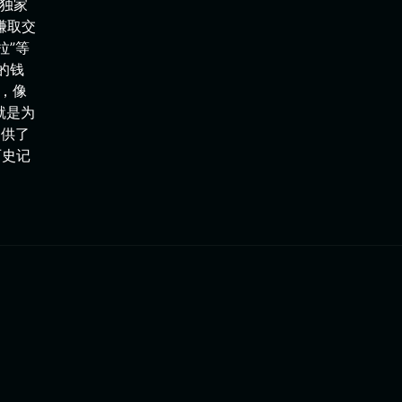
的独家
以赚取交
拉”等
您的钱
同，像
就是为
提供了
历史记