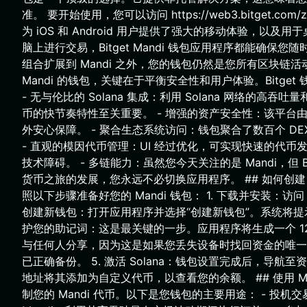
准。 要开始使用，您可以访问 https://web3.bitget.com/
为 iOS 和 Android 用户提供了强大的移动体验，
脑上进行交易，Bitget Mandi 钱包应用程序都能确保
组合扩展到 Mandi 之外，您的钱包仍然是您所有区块链活动的核
Mandi 的钱包，关键在于平衡安全性和用户体验。Bitget
- 无与伦比的 Solana 集成：利用 Solana 网络的高
币的快节奏特性至关重要。 - 增强的资产安全性：该平台
外安心保障。 - 聚合生态系统访问：钱包聚合了数百个 DE
- 直观的模因代币管理：UI 经过优化，可实现快速的代
技术障碍。 - 多链能力：虽然您今天关注的是 Mandi，但 
货币之旅的发展，您永远不必切换应用程序。 ## 如何创建
照以下步骤准备好您的 Mandi 钱包： 1. 下载并安装：访
创建新钱包：打开应用程序并选择“创建新钱包”。系统将提
护您的助记词：这是最关键的一步。应用程序将生成一个 1
与任何人分享，因为这是如果您丢失设备时找回资金的唯一方
已正确备份。 5. 激活 Solana：钱包设置完成后，导航至资
地址将其添加为自定义代币，以查看您的余额。 ## 使用 
制您的 Mandi 代币。以下是您钱包的主要用途： - 投机