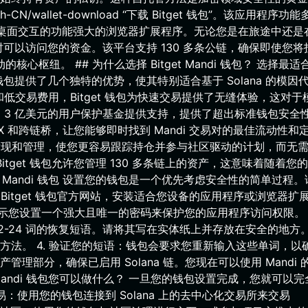
zh-CN/wallet-download “下载 Bitget 钱包”。该应用程序功
以及用于桌面交互的功能强大的浏览器扩展程序。无论您是在旅途中还是
您随时可以访问您的资金。该平台支持 130 多条公链，确保即使您将
心枢纽。 ## 为什么选择 Bitget Mandi 钱包？ 选择最适
 钱包提供了几个独特的优势，使其特别适合基于 Solana 的模因
吞吐量和低交易费用，Bitget 钱包为快速交易提供了无缝体验，这对
由 3 亿美元的用户保护基金提供支持，提供了超出标准钱包安全
X 和跨链桥，让您能够即时找到 Mandi 交易对的最佳流动性和
币发现和管理，使您更容易跟踪持仓并参与社区驱动的计划，而无
Bitget 钱包允许您管理 130 多条链上的资产，这意味着随着您
 Mandi 钱包 设置您的钱包是一个优先考虑安全性的简单过程。
问 Bitget 钱包官方网站，安装适合您设备的应用程序或浏览器扩展。
示您设置一个强大且唯一的密码来保护您的应用程序访问权限。 3
2-24 词的恢复短语。请将其写在实体纸上并存放在安全的地方
法。 4. 验证您的短语：钱包会要求您重新输入这些单词，以
产管理部分，确保已启用 Solana 链。您现在可以使用 Mandi 
Mandi 钱包您可以做什么？ 一旦您的钱包设置完成，您就可以完
交易：使用您的钱包连接到 Solana 上的去中心化交易所来交易