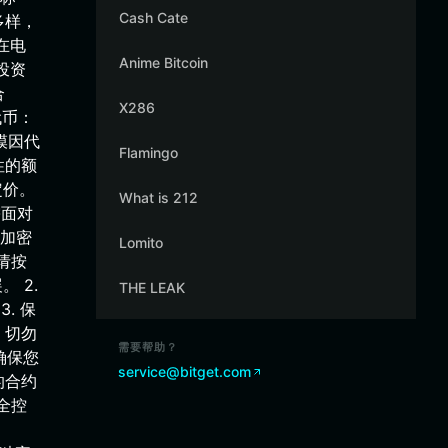
Cash Cate
能多样，
在电
Anime Bitcoin
投资
合
X286
代币：
于模因代
Flamingo
性的额
定价。
What is 212
需面对
的加密
Lomito
请按
 2.
THE LEAK
. 保
。切勿
需要帮助？
确保您
service@bitget.com
的合约
全控