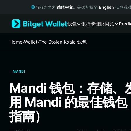
English
当前页面为
简体中文
。是否切换至
English
以查看对
日本語
Tiếng Việt
钱包
银行卡
理财
闪兑
Predi
Русский
Español (Latinoamérica)
Türkçe
Home
›
Wallet
›
The Stolen Koala 钱包
Italiano
Français
Deutsch
简体中文
MANDI
繁體中文
Português (Portugal)
Mandi 钱包：存储
Bahasa Indonesia
ภาษาไทย
用 Mandi 的最佳钱包
हिन्दी
বাংলা
指南）
Español
Português (Brasil)
Español (Argentina)