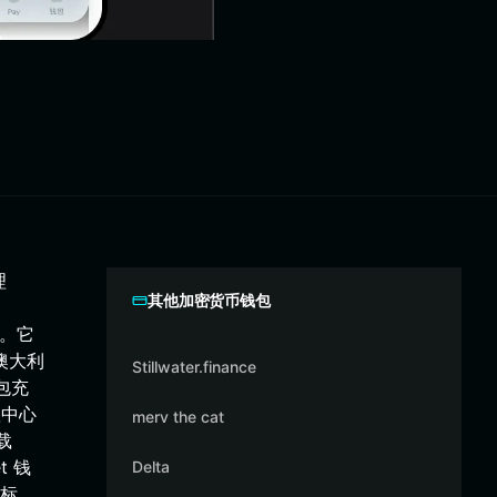
理
其他加密货币钱包
币。它
与澳大利
Stillwater.finance
包充
赖中心
merv the cat
载
t 钱
Delta
标