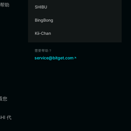
，帮助
SHIBU
BingBong
Kii-Chan
需要帮助？
service@bitget.com
看您
I 代