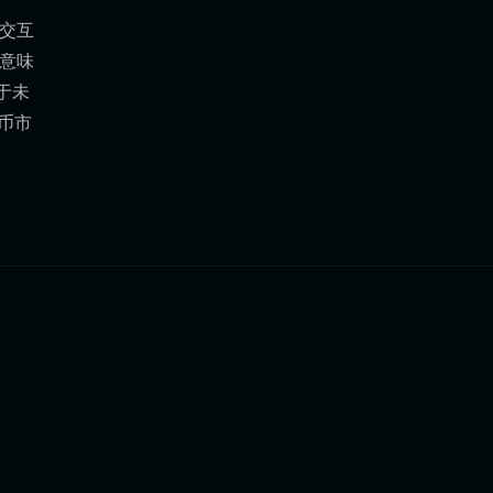
 交互
这意味
于未
因币市