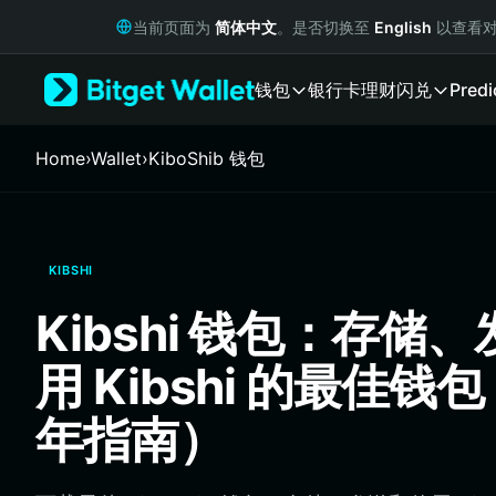
English
当前页面为
简体中文
。是否切换至
English
以查看对
日本語
Tiếng Việt
钱包
银行卡
理财
闪兑
Predi
Русский
Español (Latinoamérica)
Türkçe
Home
›
Wallet
›
KiboShib 钱包
Italiano
Français
Deutsch
简体中文
KIBSHI
繁體中文
Português (Portugal)
Kibshi 钱包：存储
Bahasa Indonesia
ภาษาไทย
用 Kibshi 的最佳钱包
हिन्दी
বাংলা
年指南）
Español
Português (Brasil)
Español (Argentina)