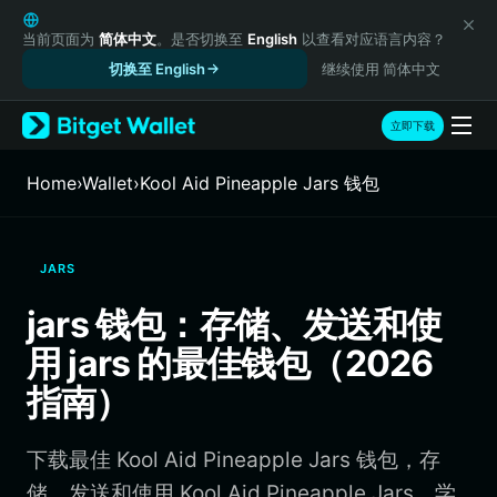
English
日本語
当前页面为
简体中文
。是否切换至
English
以查看对应语言内容？
Tiếng Việt
切换至 English
继续使用 简体中文
Русский
Español (Latinoamérica)
立即下载
Türkçe
Italiano
Home
›
Wallet
›
Kool Aid Pineapple Jars 钱包
Français
Deutsch
简体中文
JARS
繁體中文
Português (Portugal)
jars 钱包：存储、发送和使
Bahasa Indonesia
用 jars 的最佳钱包（2026
ภาษาไทย
हिन्दी
指南）
বাংলা
Español
下载最佳 Kool Aid Pineapple Jars 钱包，存
Português (Brasil)
Español (Argentina)
储、发送和使用 Kool Aid Pineapple Jars。学