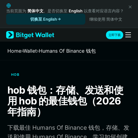
English
日本語
当前页面为
简体中文
。是否切换至
English
以查看对应语言内容？
Tiếng Việt
切换至 English
继续使用 简体中文
Русский
Español (Latinoamérica)
立即下载
Türkçe
Italiano
Home
›
Wallet
›
Humans Of Binance 钱包
Français
Deutsch
简体中文
HOB
繁體中文
Português (Portugal)
hob 钱包：存储、发送和使
Bahasa Indonesia
用 hob 的最佳钱包（2026
ภาษาไทย
हिन्दी
年指南）
বাংলা
Español
下载最佳 Humans Of Binance 钱包，存储、发
Português (Brasil)
Español (Argentina)
送和使用 Humans Of Binance。学习如何创建