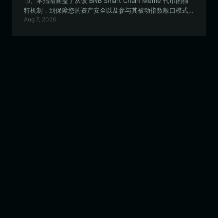
币。本指南涵盖了从该 BNB Smart Chain Meme 代币的独
特机制，到保障您的资产安全以及参与其被动指数敞口模式
Aug 7, 2026
的所有内容。