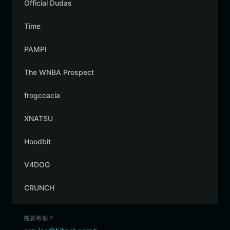
Official Dudas
Time
PAMPI
The WNBA Prospect
frogccacia
XNATSU
Hoodbit
V4DOG
CRUNCH
需要帮助？