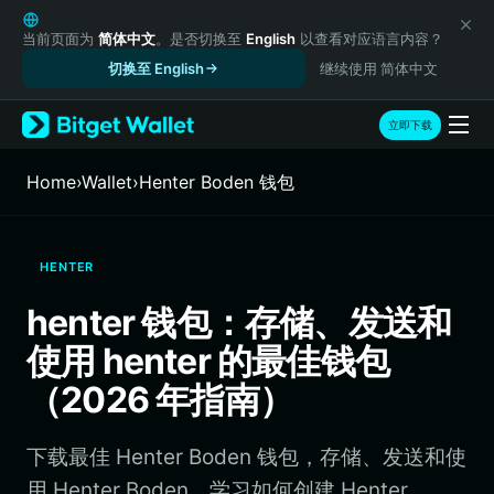
English
日本語
当前页面为
简体中文
。是否切换至
English
以查看对应语言内容？
Tiếng Việt
切换至 English
继续使用 简体中文
Русский
Español (Latinoamérica)
立即下载
Türkçe
Italiano
Home
›
Wallet
›
Henter Boden 钱包
Français
Deutsch
简体中文
HENTER
繁體中文
Português (Portugal)
henter 钱包：存储、发送和
Bahasa Indonesia
使用 henter 的最佳钱包
ภาษาไทย
हिन्दी
（2026 年指南）
বাংলা
Español
下载最佳 Henter Boden 钱包，存储、发送和使
Português (Brasil)
Español (Argentina)
用 Henter Boden。学习如何创建 Henter