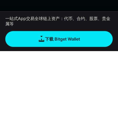
一站式App交易全球链上资产：代币、合约、股票、贵金
属等
下载 Bitget Wallet
公司
关于 Bitget Wallet
产品