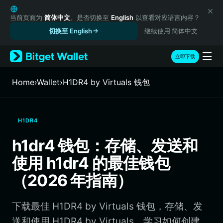
English
日本語
当前页面为
简体中文
。是否切换至
English
以查看对应语言内容？
Tiếng Việt
切换至 English
继续使用 简体中文
Русский
Español (Latinoamérica)
立即下载
Türkçe
Italiano
Home
›
Wallet
›
H1DR4 by Virtuals 钱包
Français
Deutsch
简体中文
H1DR4
繁體中文
Português (Portugal)
h1dr4 钱包：存储、发送和
Bahasa Indonesia
使用 h1dr4 的最佳钱包
ภาษาไทย
हिन्दी
（2026 年指南）
বাংলা
Español
下载最佳 H1DR4 by Virtuals 钱包，存储、发
Português (Brasil)
Español (Argentina)
送和使用 H1DR4 by Virtuals。学习如何创建