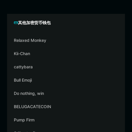
其他加密货币钱包
Relaxed Monkey
Kii-Chan
cattybara
Bull Emoji
Do nothing, win
BELUGACATECOIN
Pump Firm