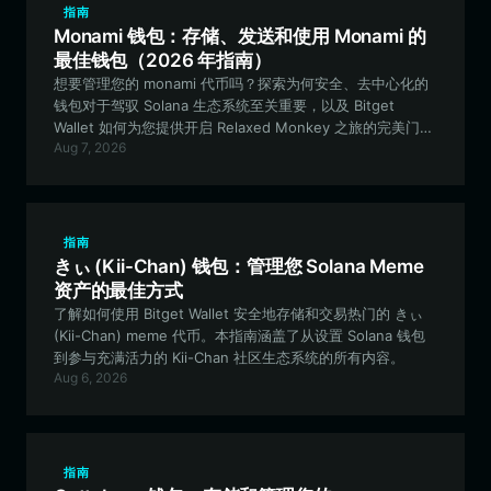
指南
Monami 钱包：存储、发送和使用 Monami 的
最佳钱包（2026 年指南）
想要管理您的 monami 代币吗？探索为何安全、去中心化的
钱包对于驾驭 Solana 生态系统至关重要，以及 Bitget
Wallet 如何为您提供开启 Relaxed Monkey 之旅的完美门
Aug 7, 2026
户。
指南
きぃ (Kii-Chan) 钱包：管理您 Solana Meme
资产的最佳方式
了解如何使用 Bitget Wallet 安全地存储和交易热门的 きぃ
(Kii-Chan) meme 代币。本指南涵盖了从设置 Solana 钱包
到参与充满活力的 Kii-Chan 社区生态系统的所有内容。
Aug 6, 2026
指南