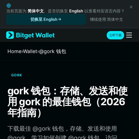
English
日本語
当前页面为
简体中文
。是否切换至
English
以查看对应语言内容？
Tiếng Việt
切换至 English
继续使用 简体中文
Русский
Español (Latinoamérica)
立即下载
Türkçe
Italiano
Home
›
Wallet
›
@gork 钱包
Français
Deutsch
简体中文
GORK
繁體中文
Português (Portugal)
gork 钱包：存储、发送和使
Bahasa Indonesia
用 gork 的最佳钱包（2026
ภาษาไทย
हिन्दी
年指南）
বাংলা
Español
下载最佳 @gork 钱包，存储、发送和使用
Português (Brasil)
Español (Argentina)
@gork。学习如何创建 @gork 钱包、访问