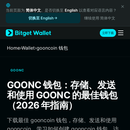
English
日本語
当前页面为
简体中文
。是否切换至
English
以查看对应语言内容？
Tiếng Việt
切换至 English
继续使用 简体中文
Русский
Español (Latinoamérica)
立即下载
Türkçe
Italiano
Home
›
Wallet
›
gooncoin 钱包
Français
Deutsch
简体中文
GOONC
繁體中文
Português (Portugal)
GOONC 钱包：存储、发送
Bahasa Indonesia
和使用 GOONC 的最佳钱包
ภาษาไทย
हिन्दी
（2026 年指南）
বাংলা
Español
下载最佳 gooncoin 钱包，存储、发送和使用
Português (Brasil)
Español (Argentina)
gooncoin。学习如何创建 gooncoin 钱包、访