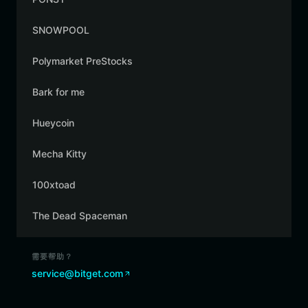
SNOWPOOL
Polymarket PreStocks
Bark for me
Hueycoin
Mecha Kitty
100xtoad
The Dead Spaceman
需要帮助？
service@bitget.com