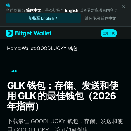
English
日本語
当前页面为
简体中文
。是否切换至
English
以查看对应语言内容？
Tiếng Việt
切换至 English
继续使用 简体中文
Русский
Español (Latinoamérica)
立即下载
Türkçe
Italiano
Home
›
Wallet
›
GOODLUCKY 钱包
Français
Deutsch
简体中文
GLK
繁體中文
Português (Portugal)
GLK 钱包：存储、发送和使
Bahasa Indonesia
用 GLK 的最佳钱包（2026
ภาษาไทย
हिन्दी
年指南）
বাংলা
Español
下载最佳 GOODLUCKY 钱包，存储、发送和使
Português (Brasil)
Español (Argentina)
用 GOODLUCKY。学习如何创建