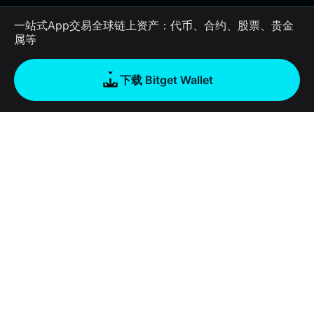
一站式App交易全球链上资产：代币、合约、股票、贵金
属等
下载 Bitget Wallet
公司
关于 Bitget Wallet
产品
博客
加密卡
Bitget Wallet X