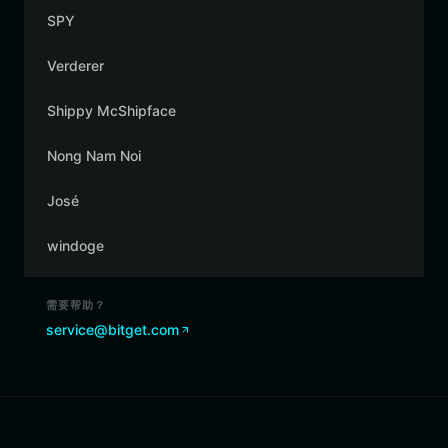
SPY
Verderer
Shippy McShipface
Nong Nam Noi
José
windoge
需要帮助？
service@bitget.com