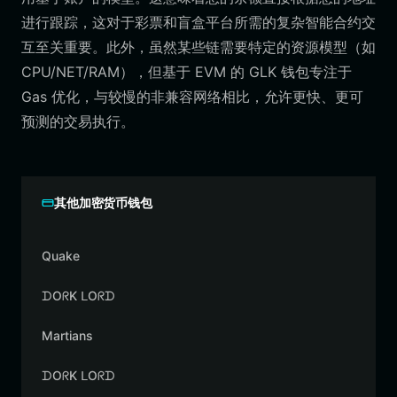
进行跟踪，这对于彩票和盲盒平台所需的复杂智能合约交
互至关重要。此外，虽然某些链需要特定的资源模型（如
CPU/NET/RAM），但基于 EVM 的 GLK 钱包专注于
Gas 优化，与较慢的非兼容网络相比，允许更快、更可
预测的交易执行。
其他加密货币钱包
Quake
ᗪOᖇK ᒪOᖇᗪ
Martians
ᗪOᖇK ᒪOᖇᗪ