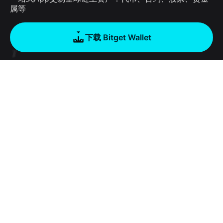
属等
下载 Bitget Wallet
公司
关于 Bitget Wallet
产品
博客
加密卡
Bitget Wallet X
学院
稳定币理财
开发者文档
安全