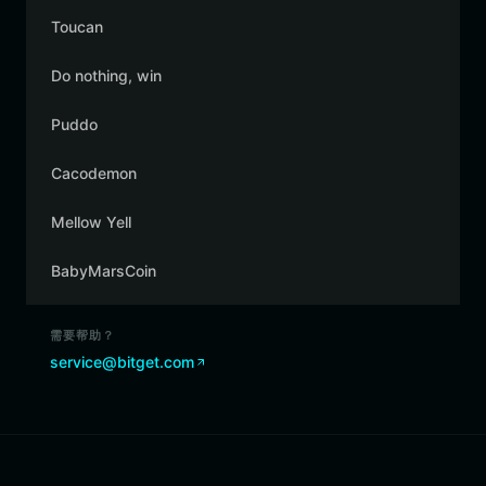
Toucan
Do nothing, win
Puddo
Cacodemon
Mellow Yell
BabyMarsCoin
需要帮助？
service@bitget.com