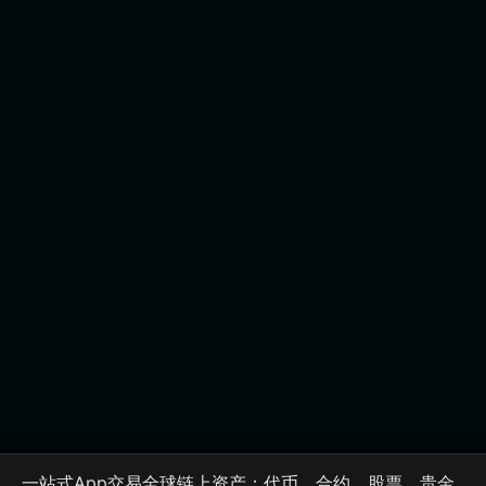
一站式App交易全球链上资产：代币、合约、股票、贵金