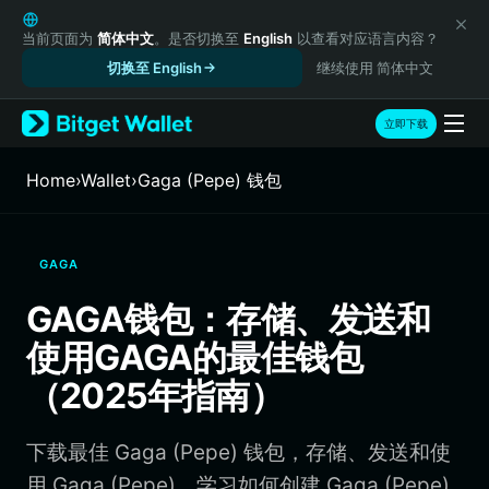
English
日本語
当前页面为
简体中文
。是否切换至
English
以查看对应语言内容？
Tiếng Việt
切换至 English
继续使用 简体中文
Русский
Español (Latinoamérica)
立即下载
Türkçe
Italiano
Home
›
Wallet
›
Gaga (Pepe) 钱包
Français
Deutsch
简体中文
GAGA
繁體中文
Português (Portugal)
GAGA钱包：存储、发送和
Bahasa Indonesia
使用GAGA的最佳钱包
ภาษาไทย
हिन्दी
（2025年指南）
বাংলা
Español
下载最佳 Gaga (Pepe) 钱包，存储、发送和使
Português (Brasil)
Español (Argentina)
用 Gaga (Pepe)。学习如何创建 Gaga (Pepe)