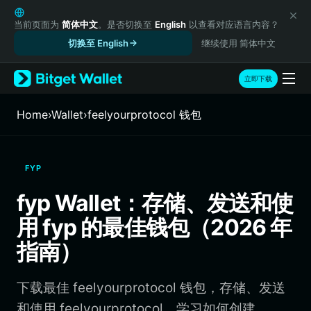
English
日本語
当前页面为
简体中文
。是否切换至
English
以查看对应语言内容？
Tiếng Việt
切换至 English
继续使用 简体中文
Русский
Español (Latinoamérica)
立即下载
Türkçe
Italiano
Home
›
Wallet
›
feelyourprotocol 钱包
Français
Deutsch
简体中文
FYP
繁體中文
Português (Portugal)
fyp Wallet：存储、发送和使
Bahasa Indonesia
用 fyp 的最佳钱包（2026 年
ภาษาไทย
हिन्दी
指南）
বাংলা
Español
下载最佳 feelyourprotocol 钱包，存储、发送
Português (Brasil)
Español (Argentina)
和使用 feelyourprotocol。学习如何创建