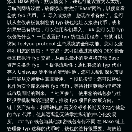
添加 Base 网络：默认情况下，钱包可能设置为以太坊。
导航到网络设置，确保添加并激活“Base”网络，以便查看
您的 fyp 代币。 5. 导入或接收：您现在准备好了。您可
以从主仪表板复制您的 fyp 钱包地址以接收代币，或者
如果您已有钱包，可以使用私钥导入。 ## 您可以用 fyp
钱包做什么？ 一旦设置好 fyp 钱包应用程序，您就可以
访问 feelyourprotocol 生态系统的全部功能。您可以这
样利用您的钱包： * 交易：您可以通过集成的 DEX 聚合
器直接执行 fyp 交易，从而以最小的滑点将其他 Base
资产兑换为 fyp。 * 提供流动性：通过将您的 fyp 代币
存入 Uniswap 等平台的流动性池，您可以帮助深化市场
并可能从交易量中赚取费用。 * 投机投资：您可以将钱
包作为安全库来持有 fyp 代币，等待社区驱动的里程碑
或市场周期的到来。 * 社区参与：使用您的钱包参与社
区投票机制和治理提案，推动 fyp 项目的发展方向。 *
链上资产持有：利用钱包的高安全标准长期安全地存储您
的 fyp 代币，使其远离您无法掌控私钥的中心化交易
所。 ## fyp 钱包与其他加密钱包有何不同 在 Base 链上
管理像 fyp 这样的代币时，钱包的选择很重要。与依赖