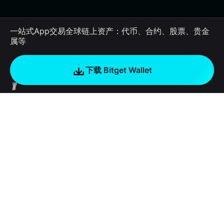
一站式App交易全球链上资产：代币、合约、股票、贵金
属等
下载 Bitget Wallet
公司
关于 Bitget Wallet
产品