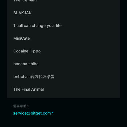
BLAKJAK
1 call can change your life
MiniCate
Cocaine Hippo
banana shiba
bnbchain官方代码彩蛋
The Final Animal
需要帮助？
service@bitget.com