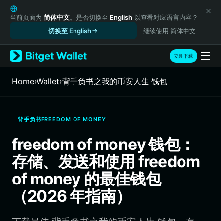
English
日本語
当前页面为
简体中文
。是否切换至
English
以查看对应语言内容？
Tiếng Việt
切换至 English
继续使用 简体中文
Русский
Español (Latinoamérica)
立即下载
Türkçe
Italiano
Home
›
Wallet
›
背手负书之我的币安人生 钱包
Français
Deutsch
简体中文
背手负书FREEDOM OF MONEY
繁體中文
Português (Portugal)
freedom of money 钱包：
Bahasa Indonesia
存储、发送和使用 freedom
ภาษาไทย
हिन्दी
of money 的最佳钱包
বাংলা
（2026 年指南）
Español
Português (Brasil)
Español (Argentina)