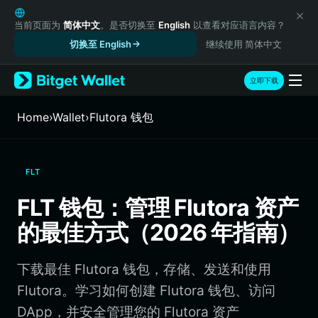
English
日本語
当前页面为
简体中文
。是否切换至
English
以查看对应语言内容？
Tiếng Việt
切换至 English
继续使用 简体中文
Русский
Español (Latinoamérica)
立即下载
Türkçe
Italiano
Home
›
Wallet
›
Flutora 钱包
Français
Deutsch
简体中文
FLT
繁體中文
Português (Portugal)
FLT 钱包：管理 Flutora 资产
Bahasa Indonesia
的最佳方式（2026 年指南）
ภาษาไทย
हिन्दी
বাংলা
下载最佳 Flutora 钱包，存储、发送和使用
Español
Flutora。学习如何创建 Flutora 钱包、访问
Português (Brasil)
DApp，并安全管理您的 Flutora 资产
Español (Argentina)