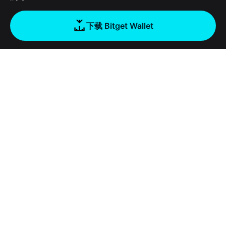
下载 Bitget Wallet
公司
关于 Bitget Wallet
产品
博客
加密卡
Bitget Wallet X
学院
稳定币理财
开发者文档
安全