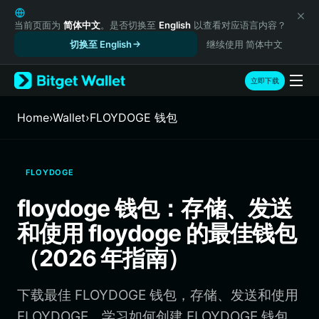
English
日本語
当前页面为
简体中文
。是否切换至
English
以查看对应语言内容？
Tiếng Việt
切换至 English
继续使用 简体中文
Русский
Español (Latinoamérica)
立即下载
Türkçe
Italiano
Home
›
Wallet
›
FLOYDOGE 钱包
Français
Deutsch
简体中文
FLOYDOGE
繁體中文
Português (Portugal)
floydoge 钱包：存储、发送
Bahasa Indonesia
和使用 floydoge 的最佳钱包
ภาษาไทย
हिन्दी
（2026 年指南）
বাংলা
Español
下载最佳 FLOYDOGE 钱包，存储、发送和使用
Português (Brasil)
Español (Argentina)
FLOYDOGE。学习如何创建 FLOYDOGE 钱包、