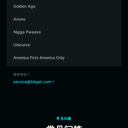
Golden Age
Anons
Nigga Pwease
Unicurve
America First America Only
需要帮助？
service@bitget.com
常见问题