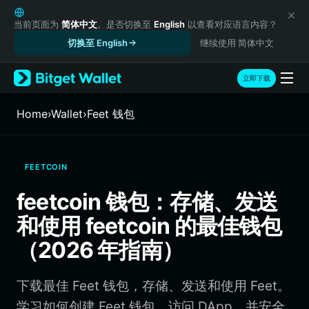
English
日本語
当前页面为
简体中文
。是否切换至
English
以查看对应语言内容？
Tiếng Việt
切换至 English
继续使用 简体中文
Русский
Español (Latinoamérica)
立即下载
Türkçe
Italiano
Home
›
Wallet
›
Feet 钱包
Français
Deutsch
简体中文
FEETCOIN
繁體中文
Português (Portugal)
feetcoin 钱包：存储、发送
Bahasa Indonesia
和使用 feetcoin 的最佳钱包
ภาษาไทย
हिन्दी
（2026 年指南）
বাংলা
Español
下载最佳 Feet 钱包，存储、发送和使用 Feet。
Português (Brasil)
Español (Argentina)
学习如何创建 Feet 钱包、访问 DApp，并安全