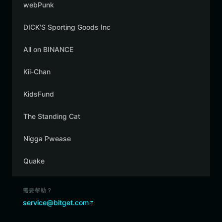
webPunk
DICK'S Sporting Goods Inc
All on BINANCE
Kii-Chan
KidsFund
The Standing Cat
Nigga Pwease
Quake
需要帮助？
service@bitget.com