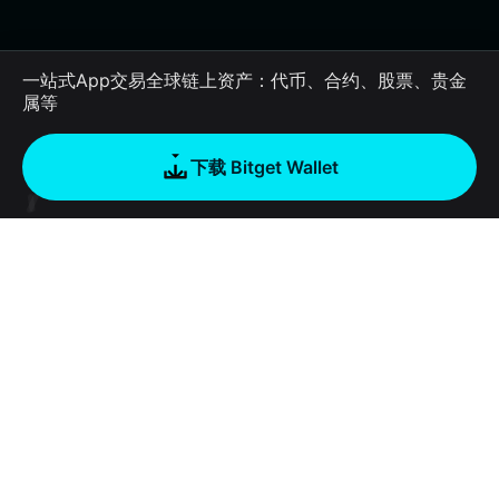
一站式App交易全球链上资产：代币、合约、股票、贵金
属等
下载 Bitget Wallet
公司
关于 Bitget Wallet
产品